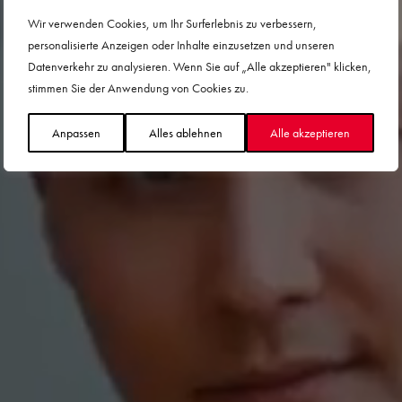
Sushi-Restaurant
Wir verwenden Cookies, um Ihr Surferlebnis zu verbessern,
personalisierte Anzeigen oder Inhalte einzusetzen und unseren
Yamazing Sushibilities
Datenverkehr zu analysieren. Wenn Sie auf „Alle akzeptieren" klicken,
stimmen Sie der Anwendung von Cookies zu.
Willkommen bei Sushi Yama!
Anpassen
Alles ablehnen
Alle akzeptieren