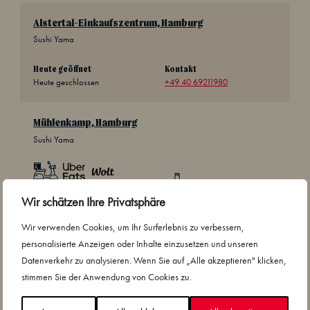
Alstertal-Einkaufszentrum, Hamburg
Sushi Yama
Heute geöffnet
Kontakt
Heute geschlossen
+49 40 69211980
Mühlenkamp, Hamburg
Sushi Yama
Wir schätzen Ihre Privatsphäre
Heute geöffnet
Kontakt
Wir verwenden Cookies, um Ihr Surferlebnis zu verbessern,
11:00 – 22:00
+49 40 386 317 82
personalisierte Anzeigen oder Inhalte einzusetzen und unseren
Datenverkehr zu analysieren. Wenn Sie auf „Alle akzeptieren" klicken,
stimmen Sie der Anwendung von Cookies zu.
Versteckt Restaurants außerhalb deines Landesfilters,
klicke hier, um alle anzuzeigen.