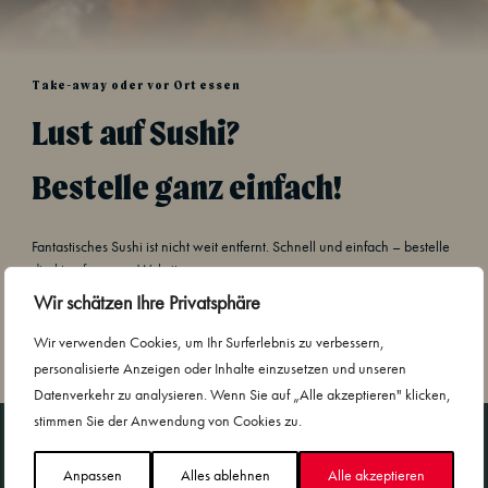
Take-away oder vor Ort essen
Lust auf Sushi?
Bestelle ganz einfach!
Fantastisches Sushi ist nicht weit entfernt. Schnell und einfach – bestelle
direkt auf unserer Website.
Wir schätzen Ihre Privatsphäre
Bestellen
Wir verwenden Cookies, um Ihr Surferlebnis zu verbessern,
personalisierte Anzeigen oder Inhalte einzusetzen und unseren
Datenverkehr zu analysieren. Wenn Sie auf „Alle akzeptieren" klicken,
stimmen Sie der Anwendung von Cookies zu.
Sushi Yama und Nachhaltigkeit
Anpassen
Alles ablehnen
Alle akzeptieren
Nachhaltigkeit und Kooperationen