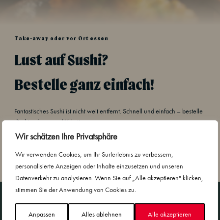
Take-away oder vor Ort essen
Lust auf Sushi?
Bestelle ganz einfach!
Fantastisches Sushi ist nicht weit entfernt. Schnell und einfach – bestelle
direkt auf unserer Website.
Wir schätzen Ihre Privatsphäre
Bestellen
Wir verwenden Cookies, um Ihr Surferlebnis zu verbessern,
personalisierte Anzeigen oder Inhalte einzusetzen und unseren
Datenverkehr zu analysieren. Wenn Sie auf „Alle akzeptieren" klicken,
stimmen Sie der Anwendung von Cookies zu.
Sushi Yama und Nachhaltigkeit
Anpassen
Alles ablehnen
Alle akzeptieren
Nachhaltigkeit und Kooperationen