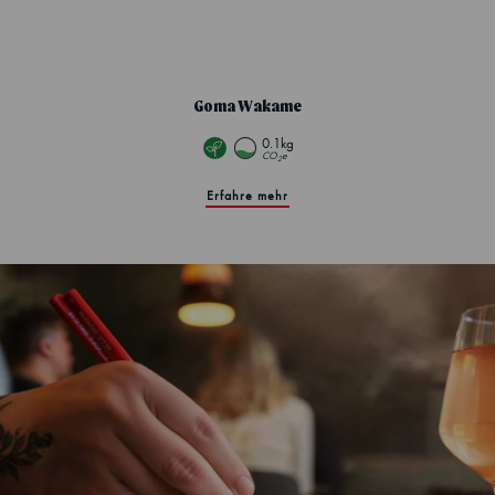
Goma Wakame
0.1kg
CO
e
2
Erfahre mehr