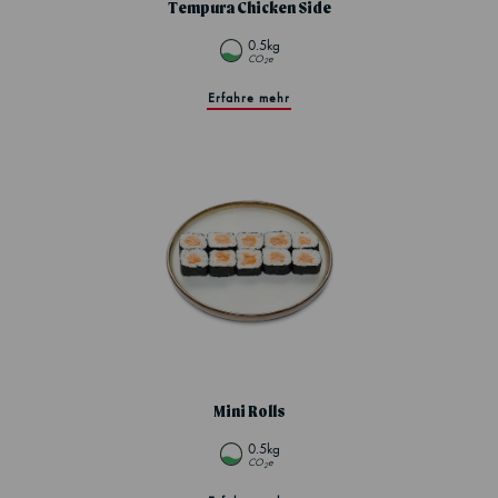
Tempura Chicken Side
0.5kg
CO
e
2
Erfahre mehr
Mini Rolls
0.5kg
CO
e
2