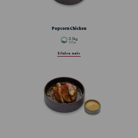
Popcorn Chicken
0.5kg
CO
e
2
Erfahre mehr