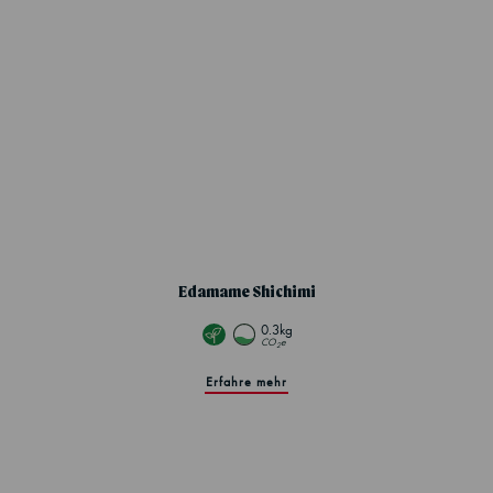
Edamame Shichimi
0.3kg
CO
e
2
Erfahre mehr