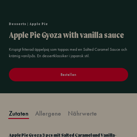
Desserts | Apple Pie
Apple Pie Gyoza with vanilla sauce
Krispigt friterad äppelpaj som toppas med en Salted Caramel Sauce och
krämig vaniljsås. En dessertklassiker i japansk stil.
Bestellen
Zutaten
Allergene
Nährwerte
Apple Pie Gyoza 3 pcs mit Salted Caramel und Vanilla-