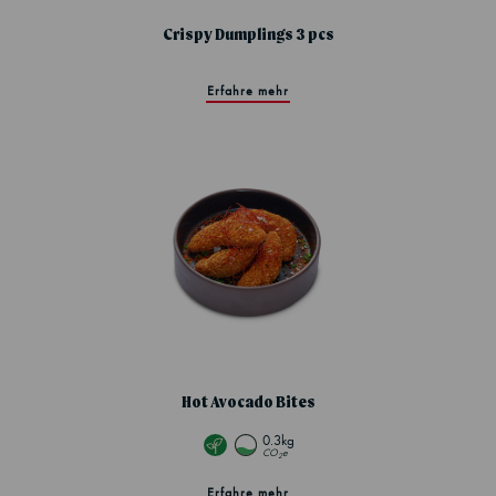
Crispy Dumplings 3 pcs
Erfahre mehr
Hot Avocado Bites
0.3kg
CO
e
2
Erfahre mehr