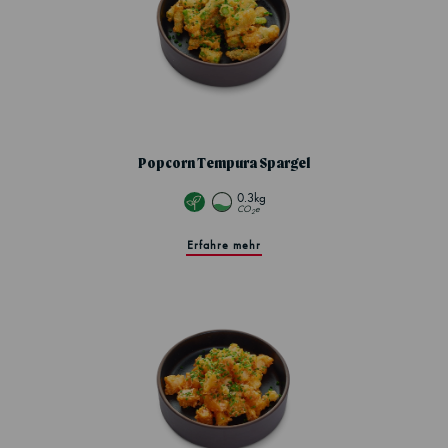
Popcorn Tempura Spargel
0.3kg
CO
e
2
Erfahre mehr