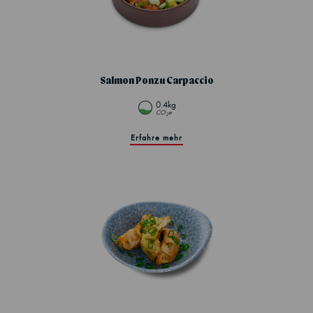
Salmon Ponzu Carpaccio
0.4kg
CO
e
2
Erfahre mehr