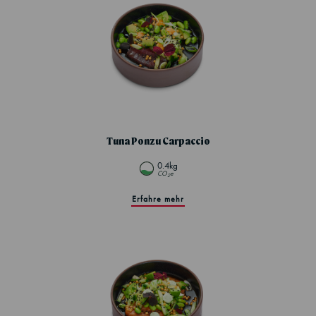
Tuna Ponzu Carpaccio
0.4kg
CO
e
2
Erfahre mehr