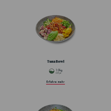
Tuna Bowl
1.0kg
CO
e
2
Erfahre mehr