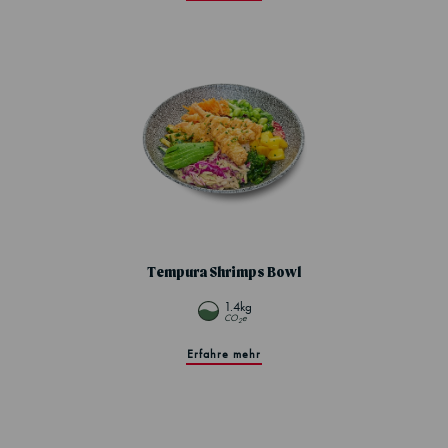
Tempura Shrimps Bowl
1.4kg
CO
e
2
Erfahre mehr