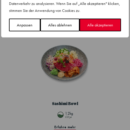
Datenverkehr zu analysieren. Wenn Sie auf „Alle akzeptieren" klicken,
1.1kg
stimmen Sie der Anwendung von Cookies zu.
CO
e
2
Erfahre mehr
Anpassen
Alles ablehnen
Alle akzeptieren
Sashimi Bowl
1.2kg
CO
e
2
Erfahre mehr