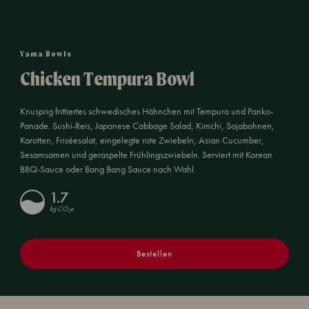
Yama Bowls
Chicken Tempura Bowl
Knusprig frittiertes schwedisches Hähnchen mit Tempura und Panko-
Panade. Sushi-Reis, Japanese Cabbage Salad, Kimchi, Sojabohnen,
Karotten, Friséesalat, eingelegte rote Zwiebeln, Asian Cucumber,
Sesamsamen und geraspelte Frühlingszwiebeln. Serviert mit Korean
BBQ-Sauce oder Bang Bang Sauce nach Wahl.
1.7
kg CO
e
2
Bestellen