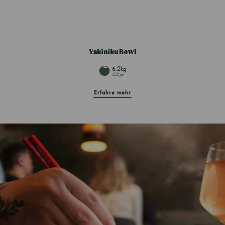
Yakiniku Bowl
6.2kg
CO
e
2
Erfahre mehr