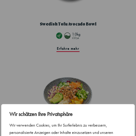
Swedish Tofu Avocado Bowl
1.0kg
CO
e
2
Erfahre mehr
Wir schätzen Ihre Privatsphäre
Wir verwenden Cookies, um Ihr Surferlebnis zu verbessern,
personalisierte Anzeigen oder Inhalte einzusetzen und unseren
Flamed Nordic Salmon Bowl