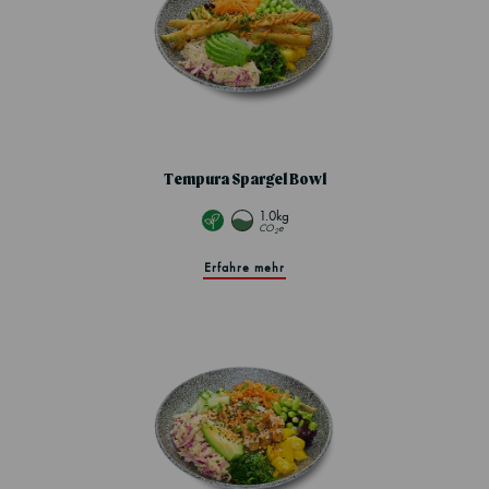
Tempura Spargel Bowl
1.0kg
CO
e
2
Erfahre mehr