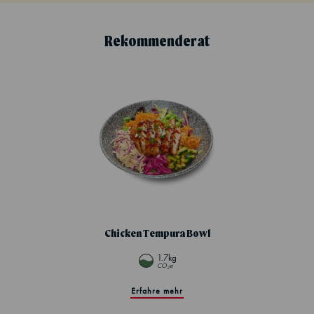
Rekommenderat
Chicken Tempura Bowl
1.7kg
CO
e
2
Erfahre mehr