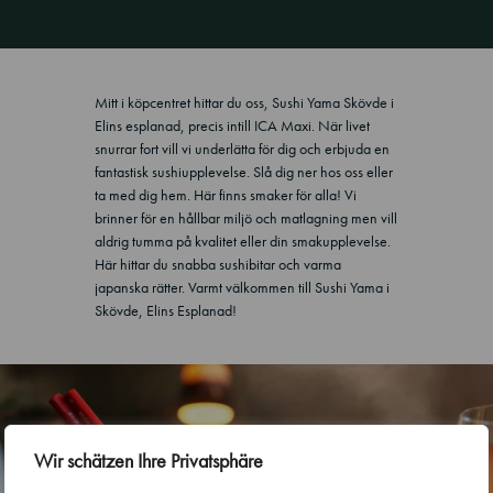
Mitt i köpcentret hittar du oss, Sushi Yama Skövde i
Elins esplanad, precis intill ICA Maxi. När livet
snurrar fort vill vi underlätta för dig och erbjuda en
fantastisk sushiupplevelse. Slå dig ner hos oss eller
ta med dig hem. Här finns smaker för alla! Vi
brinner för en hållbar miljö och matlagning men vill
aldrig tumma på kvalitet eller din smakupplevelse.
Här hittar du snabba sushibitar och varma
japanska rätter. Varmt välkommen till Sushi Yama i
Skövde, Elins Esplanad!
Wir schätzen Ihre Privatsphäre