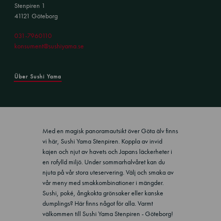
Stenpiren 1
41121 Göteborg
031-7960110
konsument@sushiyama.se
Über Sushi Yama
Med en magisk panoramautsikt över Göta älv finns
vi här, Sushi Yama Stenpiren. Koppla av invid
kajen och njut av havets och Japans läckerheter i
en rofylld miljö. Under sommarhalvåret kan du
njuta på vår stora uteservering. Välj och smaka av
vår meny med smakkombinationer i mängder.
Sushi, poké, ångkokta grönsaker eller kanske
dumplings? Här finns något för alla. Varmt
välkommen till Sushi Yama Stenpiren - Göteborg!