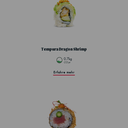
Tempura Dragon Shrimp
0.7kg
CO
e
2
Erfahre mehr