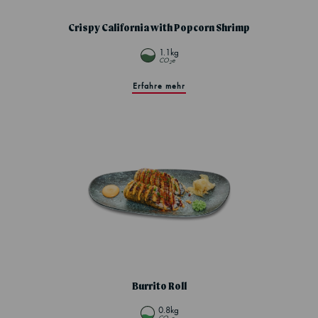
Crispy California with Popcorn Shrimp
1.1kg
CO
e
2
Erfahre mehr
Burrito Roll
0.8kg