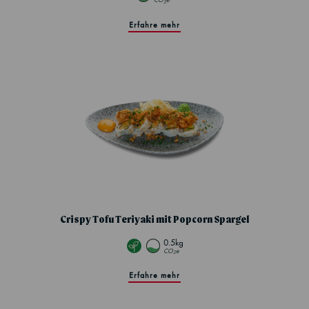
CO
e
2
Erfahre mehr
Crispy Tofu Teriyaki mit Popcorn Spargel
0.5kg
CO
e
2
Erfahre mehr