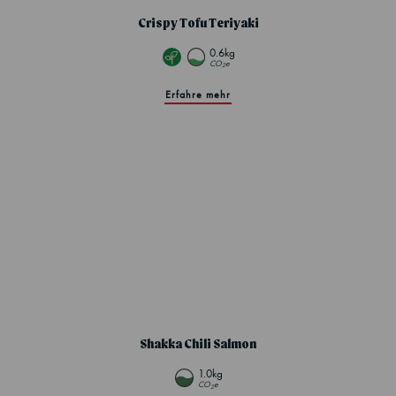
Crispy Tofu Teriyaki
0.6kg
CO
e
2
Erfahre mehr
Shakka Chili Salmon
1.0kg
CO
e
2