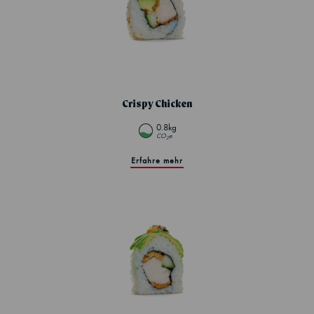
Crispy Chicken
0.8kg
CO
e
2
Erfahre mehr