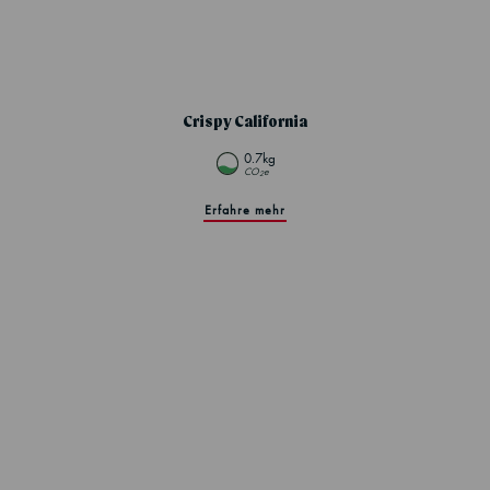
Crispy California
0.7kg
CO
e
2
Erfahre mehr