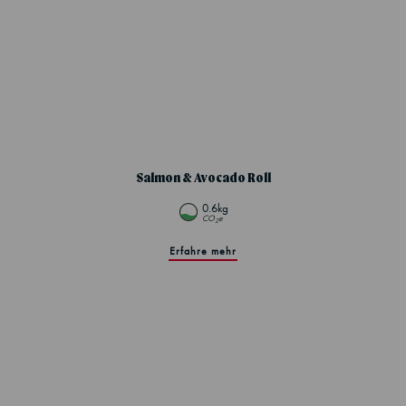
Salmon & Avocado Roll
0.6kg
CO
e
2
Erfahre mehr