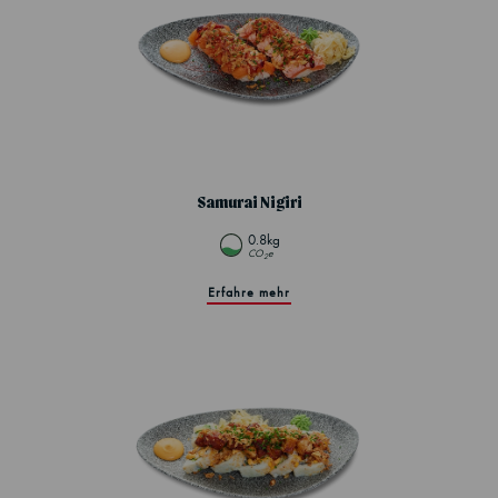
Samurai Nigiri
0.8kg
CO
e
2
Erfahre mehr