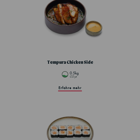
Tempura Chicken Side
0.5kg
CO
e
2
Erfahre mehr