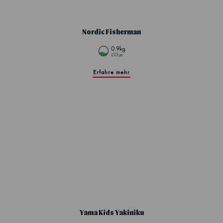
Nordic Fisherman
0.9kg
CO
e
2
Erfahre mehr
Yama Kids Yakiniku