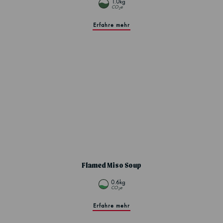
1.0kg
CO
e
2
Erfahre mehr
Flamed Miso Soup
0.6kg
CO
e
2
Erfahre mehr