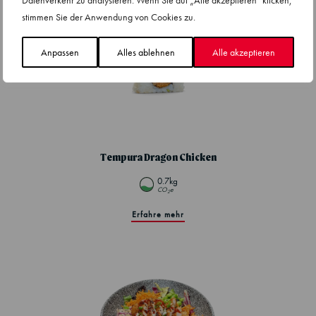
Datenverkehr zu analysieren. Wenn Sie auf „Alle akzeptieren" klicken,
stimmen Sie der Anwendung von Cookies zu.
Anpassen
Alles ablehnen
Alle akzeptieren
Tempura Dragon Chicken
0.7kg
CO
e
2
Erfahre mehr