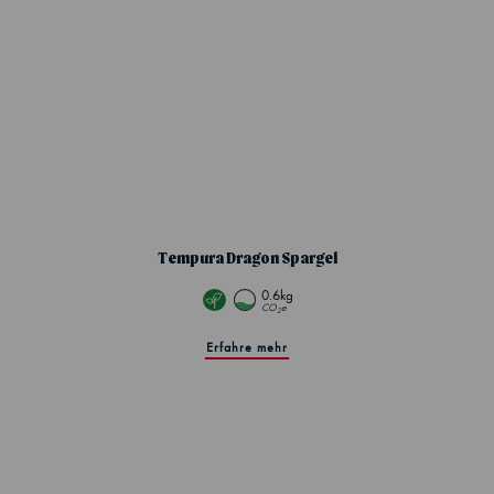
Tempura Dragon Spargel
0.6kg
CO
e
2
Erfahre mehr