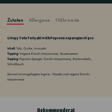
Zutaten
Allergene
Nährwerte
Crispy Tofu Teriyaki with Popcorn Asparagus 10 pcs
Inhalt:
Tofu, Gurke, Avocado
Topping:
Vegane Kimchi-Mayonnaise, Sesamsamen
Topping:
Popcorn-Spargel, Kimchi-Mayonnaise, Röstzwiebeln,
Schnittlauch
Serviert mit eingelegtem Ingwer, Wasabi und vegane Kimchi-
Mayonnaise.
Rekommenderat