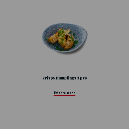
Crispy Dumplings 3 pcs
Erfahre mehr