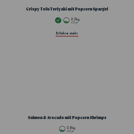
Crispy Tofu Teriyaki mit Popcorn Spargel
0.5kg
CO
e
2
Erfahre mehr
Salmon & Avocado mit Popcorn Shrimps
0.8kg
CO
e
2