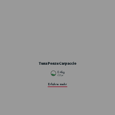
Tuna Ponzu Carpaccio
0.4kg
CO
e
2
Erfahre mehr