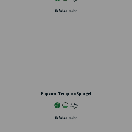
CO
e
2
Erfahre mehr
Popcorn Tempura Spargel
0.3kg
CO
e
2
Erfahre mehr