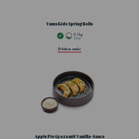
Yama Kids Spring Rolls
0.1kg
CO
e
2
Erfahre mehr
Apple Pie Gyoza mit Vanilla-Sauce