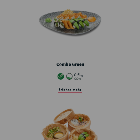
Combo Green
0.5kg
CO
e
2
Erfahre mehr