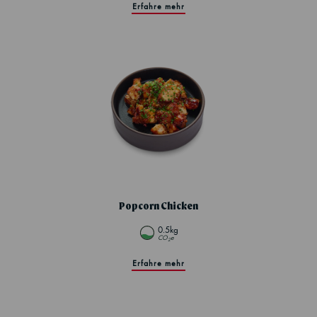
Erfahre mehr
Popcorn Chicken
0.5kg
CO
e
2
Erfahre mehr