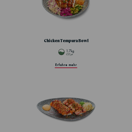
Chicken Tempura Bowl
1.7kg
CO
e
2
Erfahre mehr